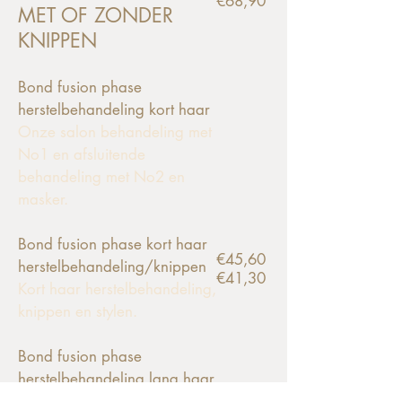
€68,90
MET OF ZONDER
KNIPPEN
Bond fusion phase
herstelbehandeling kort haar
Onze salon behand
eling met
No1 en afsluitende
behandeling met No2 en
masker.
Bond fusion phase
kort haar
€45,60
herstelbeha
ndeling/knippen
€41,30
Kort haar herstelbehandeling,
knippen en stylen.
Bond fusion phase
herstelbehandeling lang haar
Onze salon behandeling met