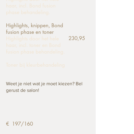
haar, incl. Bond fusion
phase behandeling.
Highlights, knippen,
Bond
fusion phase
en toner
230,95
Highlights door het hele
haar, incl. toner en Bond
fusion phase behandeling.
Toner bij kleurbehandeling
Weet je niet wat je moet kiezen? Bel
gerust de salon!
€ 197/160