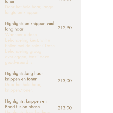
toner
Door het hele haar, lange
lengte en knippen.
Highlights en knippen
veel
212,90
lang haar
Wanneer u deze
behandeling kiest, wilt u
bellen met de salon? Deze
behandeling graag
overleggen, tenzij deze
geadviseerd is.
Highlights,lang haar
knippen en
toner
213,00
Door het hele haar,
knippen/toner.
Highlights, knippen en
Bond fusion phase
213,00
Highlights door het hele