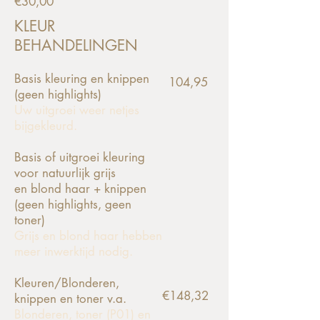
€30,00
KLEUR
BEHANDELINGEN
Basis kleuring en knippen
104,95
(geen highlights)
Uw uitgroei weer netjes
bijgekleurd.
Basis of uitgroei kleuring
voor natuurlijk grijs
en
blond haar + knippen
(geen highlights, gee
n
toner)
Grijs en blond haar hebben
meer inwerktijd nodig.
Kleuren/Blonderen,
€148,32
knippen en toner v.a.
Blonderen, toner (P01) en