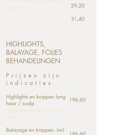
Wij hanteren oplopende
29,20
prijzen
v.a.
31,40
HIGHLIGHTS,
BALAYAGE, FOLIES
BEHANDELINGEN
Prijzen zijn
indicaties
Highlights en knippen lang
196,60
haar / scalp
Highlights en knippen lang
haar.
Balayage en knippen
. incl
196,60