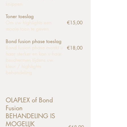
knippen.
Toner toeslag
Om uw highlights een
€15,00
mooie toon te geven
Bond fusion phase toeslag
Bond fusion phase maakt u
€18,00
haar sterker en kan u haar
beschermen tijdens uw
kleur / highlights
behandeling
OLAPLEX of Bond
Fusion
BEHANDELING IS
MOGELIJK