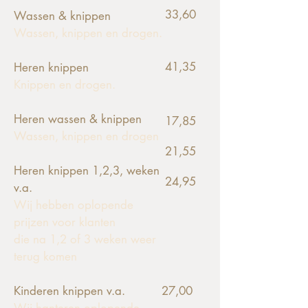
33,60
Wassen & knippen
Wassen, knippen en drogen.
41,35
Heren knippen
Knippen en drogen.
Heren wassen & knippen
17,85
Wassen, knippen en drogen
21,55
Heren knippen
1,
2,3, weken
24,95
v.a.
Wij hebben oplopende
prijzen voor klanten
die na 1,2 of 3 weken weer
terug komen
Kinderen knippen v.a.
27,00