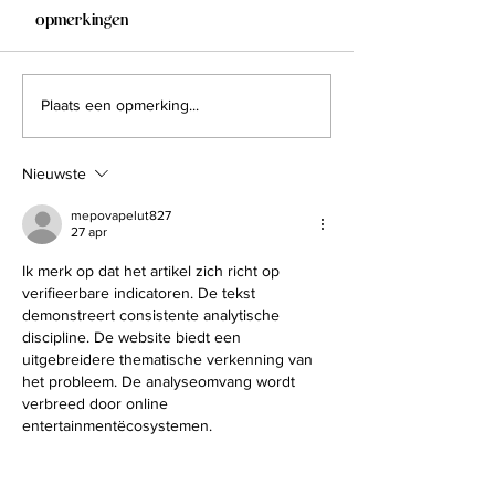
3 opmerkingen
Beschadigd haar kan zo
Duurzaamheid?
Plaats een opmerking...
vervelend zijn voor het
zorgen wij voor
oog.. Maar gelukkig valt
kleinere groene
Nieuwste
het ook te herstellen!
voetafdruk!
Lees
mepovapelut827
27 apr
Ik merk op dat het artikel zich richt op 
verifieerbare indicatoren. De tekst 
demonstreert consistente analytische 
discipline. De website biedt een 
uitgebreidere thematische verkenning van 
het probleem. De analyseomvang wordt 
verbreed door online 
entertainmentëcosystemen.